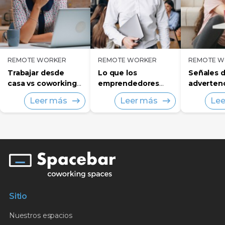
REMOTE WORKER
REMOTE WORKER
REMOTE W
Trabajar desde
Lo que los
Señales 
casa vs coworking -
emprendedores
adverten
¿Cómo decidir qué
deben saber
necesita 
Leer más
Leer más
Lee
funciona mejor?
acerca de llevar su
cambiar 
negocio a un
hábitos d
espacio de
desde ca
coworking
Sitio
Nuestros espacios